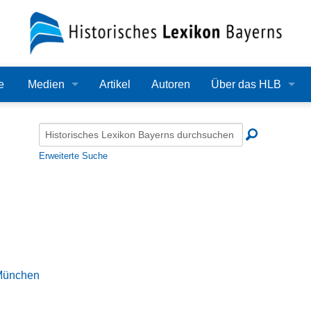
e
Medien
Artikel
Autoren
Über das HLB
Bilder
Lexikon
Audio
Redaktion
Erweiterte Suche
Video
Träger
PDF
Wissenschaftlicher B
Alle Dateien
Bearbeitungsstand
Zehn Jahre HLB
 München
Häufige Fragen