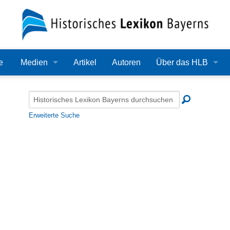
e
Medien
Artikel
Autoren
Über das HLB
Bilder
Lexikon
Audio
Redaktion
Erweiterte Suche
Video
Träger
PDF
Wissenschaftlicher B
Alle Dateien
Bearbeitungsstand
Zehn Jahre HLB
Häufige Fragen