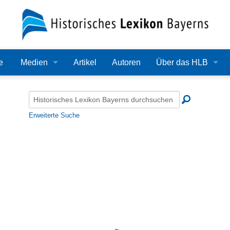
e
Medien
Artikel
Autoren
Über das HLB
Bilder
Lexikon
Audio
Redaktion
Erweiterte Suche
Video
Träger
PDF
Wissenschaftlicher B
Alle Dateien
Bearbeitungsstand
Zehn Jahre HLB
Häufige Fragen