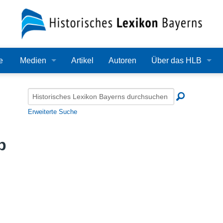
e
Medien
Artikel
Autoren
Über das HLB
Bilder
Lexikon
Audio
Redaktion
Erweiterte Suche
Video
Träger
p
PDF
Wissenschaftlicher B
Alle Dateien
Bearbeitungsstand
Zehn Jahre HLB
Häufige Fragen