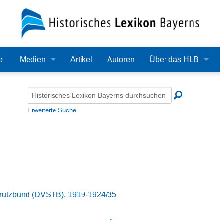
e
Medien
Artikel
Autoren
Über das HLB
Bilder
Lexikon
Audio
Redaktion
Erweiterte Suche
Video
Träger
PDF
Wissenschaftlicher B
Alle Dateien
Bearbeitungsstand
Zehn Jahre HLB
Trutzbund (DVSTB), 1919-1924/35
Häufige Fragen