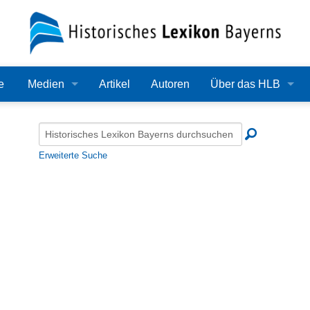
e
Medien
Artikel
Autoren
Über das HLB
Bilder
Lexikon
Audio
Redaktion
Erweiterte Suche
Video
Träger
PDF
Wissenschaftlicher B
Alle Dateien
Bearbeitungsstand
Zehn Jahre HLB
Häufige Fragen