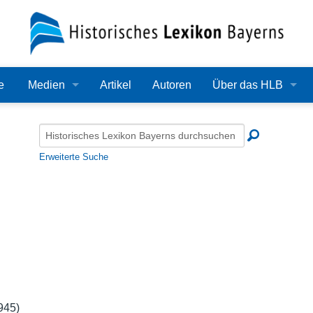
e
Medien
Artikel
Autoren
Über das HLB
Bilder
Lexikon
Audio
Redaktion
Erweiterte Suche
Video
Träger
PDF
Wissenschaftlicher B
Alle Dateien
Bearbeitungsstand
Zehn Jahre HLB
Häufige Fragen
945)