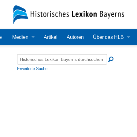
e
Medien
Artikel
Autoren
Über das HLB
Bilder
Lexikon
Audio
Redaktion
Erweiterte Suche
Video
Träger
PDF
Wissenschaftlicher B
Alle Dateien
Bearbeitungsstand
Zehn Jahre HLB
Häufige Fragen