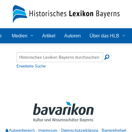
e
Medien
Artikel
Autoren
Über das HLB
Bilder
Lexikon
Audio
Redaktion
Erweiterte Suche
Video
Träger
PDF
Wissenschaftlicher B
Alle Dateien
Bearbeitungsstand
Zehn Jahre HLB
Häufige Fragen
Autorenbereich
Impressum
Datenschutzerklärung
Barrierefreiheit