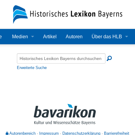
e
Medien
Artikel
Autoren
Über das HLB
Bilder
Lexikon
Audio
Redaktion
Erweiterte Suche
Video
Träger
PDF
Wissenschaftlicher B
Alle Dateien
Bearbeitungsstand
Zehn Jahre HLB
Häufige Fragen
Autorenbereich
Impressum
Datenschutzerklärung
Barrierefreiheit