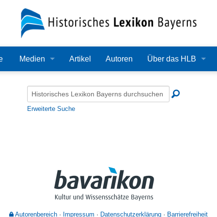
e
Medien
Artikel
Autoren
Über das HLB
Bilder
Lexikon
Audio
Redaktion
Erweiterte Suche
Video
Träger
PDF
Wissenschaftlicher B
Alle Dateien
Bearbeitungsstand
Zehn Jahre HLB
Häufige Fragen
Autorenbereich
Impressum
Datenschutzerklärung
Barrierefreiheit