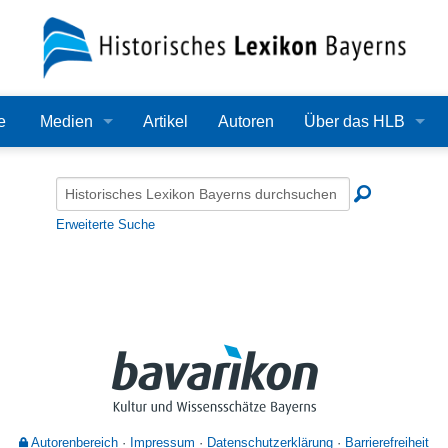
e
Medien
Artikel
Autoren
Über das HLB
Bilder
Lexikon
Audio
Redaktion
Erweiterte Suche
Video
Träger
PDF
Wissenschaftlicher B
Alle Dateien
Bearbeitungsstand
Zehn Jahre HLB
Häufige Fragen
Autorenbereich
Impressum
Datenschutzerklärung
Barrierefreiheit