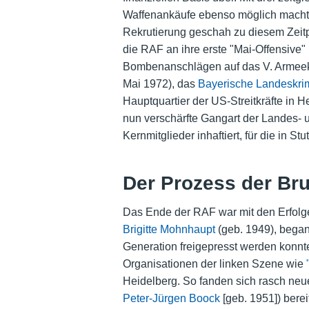
Waffenankäufe ebenso möglich machte w
Rekrutierung geschah zu diesem Zeit
die RAF an ihre erste "Mai-Offensive"
Bombenanschlägen auf das V. Armee
Mai 1972), das
Bayerische Landeskri
Hauptquartier der US-Streitkräfte in 
nun verschärfte Gangart der Landes- 
Kernmitglieder inhaftiert, für die in
Der Prozess der Bru
Das Ende der RAF war mit den Erfolg
Brigitte Mohnhaupt
(geb. 1949), begann
Generation freigepresst werden konnte
Organisationen der linken Szene wie
Heidelberg. So fanden sich rasch ne
Peter-Jürgen Boock
[geb. 1951]) bere