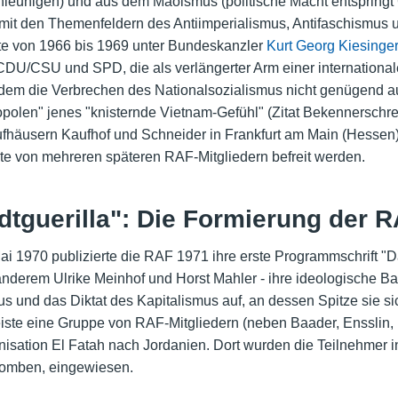
hleunigen) und aus dem Maoismus (politische Macht entspring
on mit den Themenfeldern des Antiimperialismus, Antifaschismu
rte von 1966 bis 1969 unter Bundeskanzler
Kurt Georg Kiesinge
DU/CSU und SPD, die als verlängerter Arm einer internationalen
m die Verbrechen des Nationalsozialismus nicht genügend aufa
olen" jenes "knisternde Vietnam-Gefühl" (Zitat Bekennerschre
fhäusern Kaufhof und Schneider in Frankfurt am Main (Hessen
nnte von mehreren späteren RAF-Mitgliedern befreit werden.
dtguerilla": Die Formierung der 
 1970 publizierte die RAF 1971 ihre erste Programmschrift "Da
anderem Ulrike Meinhof und Horst Mahler - ihre ideologische Bas
 und das Diktat des Kapitalismus auf, an dessen Spitze sie si
ste eine Gruppe von RAF-Mitgliedern (neben Baader, Ensslin, 
isation El Fatah nach Jordanien. Dort wurden die Teilnehmer in 
bomben, eingewiesen.