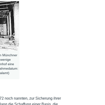
 im Münchner
 wenige
nhof eine
fnahmedatum:
nalamt)
72 noch nannten, zur Sicherung ihrer
elang die Schaffung einer Basis, die