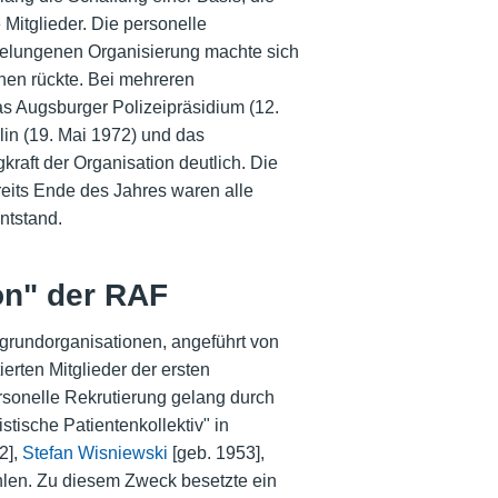
Mitglieder. Die personelle
gelungenen Organisierung machte sich
onen rückte. Bei mehreren
as Augsburger Polizeipräsidium (12.
lin (19. Mai 1972) und das
raft der Organisation deutlich. Die
eits Ende des Jahres waren alle
ntstand.
on" der RAF
grundorganisationen, angeführt von
ierten Mitglieder der ersten
rsonelle Rekrutierung gelang durch
tische Patientenkollektiv" in
2],
Stefan Wisniewski
[geb. 1953],
ählen. Zu diesem Zweck besetzte ein