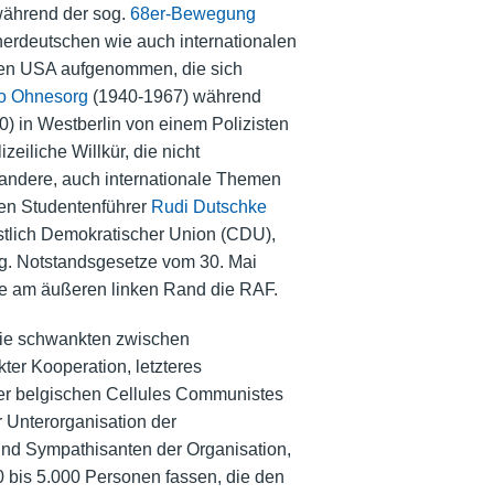
 während der sog.
68er-Bewegung
erdeutschen wie auch internationalen
den USA aufgenommen, die sich
o Ohnesorg
(1940-1967) während
) in Westberlin von einem Polizisten
iliche Willkür, die nicht
e andere, auch internationale Themen
den Studentenführer
Rudi Dutschke
istlich Demokratischer Union (CDU),
g. Notstandsgesetze vom 30. Mai
se am äußeren linken Rand die RAF.
 Sie schwankten zwischen
r Kooperation, letzteres
 der belgischen Cellules Communistes
 Unterorganisation der
 und Sympathisanten der Organisation,
0 bis 5.000 Personen fassen, die den