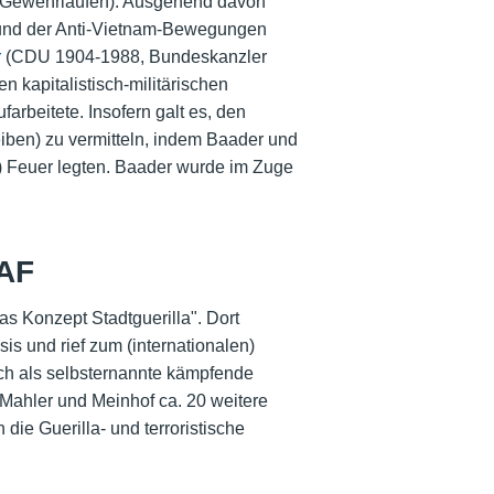
t Gewehrläufen). Ausgehend davon
s und der Anti-Vietnam-Bewegungen
r
(CDU 1904-1988, Bundeskanzler
 kapitalistisch-militärischen
rbeitete. Insofern galt es, den
iben) zu vermitteln, indem Baader und
) Feuer legten. Baader wurde im Zuge
RAF
s Konzept Stadtguerilla". Dort
is und rief zum (internationalen)
ch als selbsternannte kämpfende
Mahler und Meinhof ca. 20 weitere
die Guerilla- und terroristische