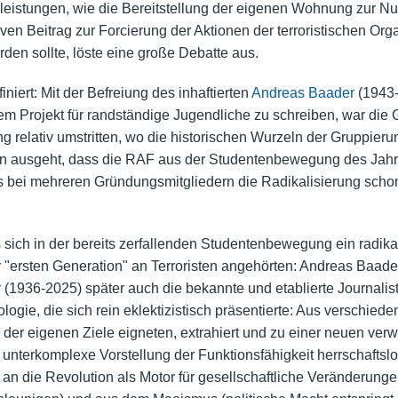
sleistungen, wie die Bereitstellung der eigenen Wohnung zur N
iven Beitrag zur Forcierung der Aktionen der terroristischen Or
rden sollte, löste eine große Debatte aus.
niert: Mit der Befreiung des inhaftierten
Andreas Baader
(1943-
nem Projekt für randständige Jugendliche zu schreiben, war die
ng relativ umstritten, wo die historischen Wurzeln der Gruppier
on ausgeht, dass die RAF aus der Studentenbewegung des Jahre
 bei mehreren Gründungsmitgliedern die Radikalisierung schon
ich in der bereits zerfallenden Studentenbewegung ein radikal
 "ersten Generation" an Terroristen angehörten: Andreas Baade
r
(1936-2025) später auch die bekannte und etablierte Journalis
eologie, die sich rein eklektizistisch präsentierte: Aus verschie
n der eigenen Ziele eigneten, extrahiert und zu einer neuen verw
 unterkomplexe Vorstellung der Funktionsfähigkeit herrschaftsl
n die Revolution als Motor für gesellschaftliche Veränderunge