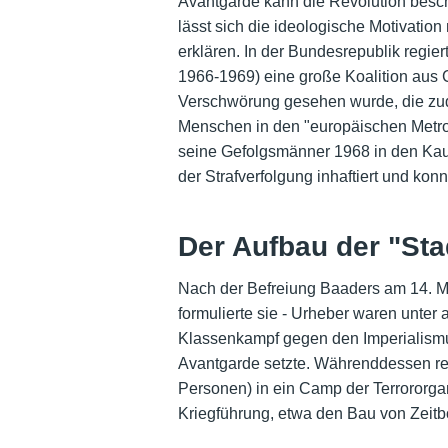
Avantgarde kann die Revolution besc
lässt sich die ideologische Motivati
erklären. In der Bundesrepublik regie
1966-1969) eine große Koalition aus C
Verschwörung gesehen wurde, die zude
Menschen in den "europäischen Metrop
seine Gefolgsmänner 1968 in den Kau
der Strafverfolgung inhaftiert und ko
Der Aufbau der "Sta
Nach der Befreiung Baaders am 14. Mai
formulierte sie - Urheber waren unter 
Klassenkampf gegen den Imperialismus
Avantgarde setzte. Währenddessen rei
Personen) in ein Camp der Terrororgan
Kriegführung, etwa den Bau von Zeit