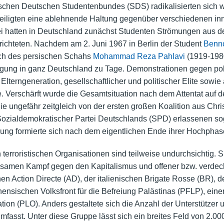
stischen Deutschen Studentenbundes (SDS) radikalisierten sich
iligten eine ablehnende Haltung gegenüber verschiedenen inn
i hatten in Deutschland zunächst Studenten Strömungen aus 
ichteten. Nachdem am 2. Juni 1967 in Berlin der Student
Benn
ch des persischen Schahs
Mohammad Reza Pahlavi
(1919-1980
gung in ganz Deutschland zu Tage. Demonstrationen gegen polize
lterngeneration, gesellschaftlicher und politischer Elite sowi
. Verschärft wurde die Gesamtsituation nach dem Attentat auf 
ie ungefähr zeitgleich von der ersten großen Koalition aus Chr
ozialdemokratischer Partei Deutschlands (SPD) erlassenen so
ung formierte sich nach dem eigentlichen Ende ihrer Hochpha
erroristischen Organisationen sind teilweise undurchsichtig.
en Kampf gegen den Kapitalismus und offener bzw. verdeckte
en Action Directe (AD), der italienischen Brigate Rosse (BR),
nsischen Volksfront für die Befreiung Palästinas (PFLP), einer
ion (PLO). Anders gestaltete sich die Anzahl der Unterstützer
fasst. Unter diese Gruppe lässt sich ein breites Feld von 2.00