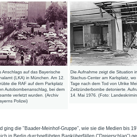
s Anschlags auf das Bayerische
Die Aufnahme zeigt die Situation
nalamt (LKA) in München. Am 12.
Stachus-Center am Karlsplatz, wo
rübte die RAF auf dem Parkplatz
Tage nach dem Tod von Ulrike Mei
en Autobombenanschlag, bei dem
Zeitzünderbombe detonierte. Au
beamte verletzt wurden. (Archiv
14. Mai 1976. (Foto: Landeskrimi
yerns Polizei)
 ging die "Baader-Meinhof-Gruppe", wie sie die Medien bis 19
gleich in Berlin durchgeführten Banküberfällen ("Dreierschlag") g