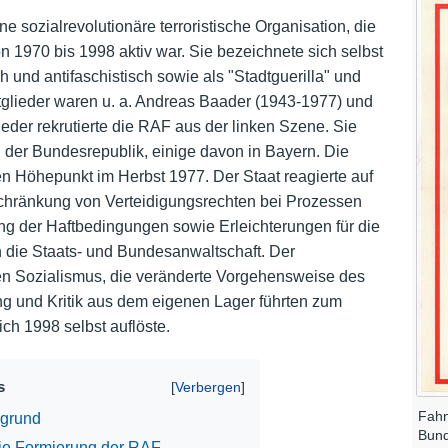
 sozialrevolutionäre terroristische Organisation, die
Nutzungshinweise
 1970 bis 1998 aktiv war. Sie bezeichnete sich selbst
sch und antifaschistisch sowie als "Stadtguerilla" und
glieder waren u. a. Andreas Baader (1943-1977) und
ieder rekrutierte die RAF aus der linken Szene. Sie
der Bundesrepublik, einige davon in Bayern. Die
ren Höhepunkt im Herbst 1977. Der Staat reagierte auf
schränkung von Verteidigungsrechten bei Prozessen
ng der Haftbedingungen sowie Erleichterungen für die
 die Staats- und Bundesanwaltschaft. Der
n Sozialismus, die veränderte Vorgehensweise des
g und Kritik aus dem eigenen Lager führten zum
ch 1998 selbst auflöste.
s
Fahn
rgrund
Bund
Die Formierung der RAF