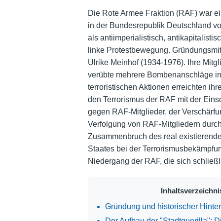
Die Rote Armee Fraktion (RAF) war eine
in der Bundesrepublik Deutschland von
als antiimperialistisch, antikapitalisti
linke Protestbewegung. Gründungsmit
Ulrike Meinhof (1934-1976). Ihre Mitgl
verübte mehrere Bombenanschläge in 
terroristischen Aktionen erreichten ih
den Terrorismus der RAF mit der Ein
gegen RAF-Mitglieder, der Verschärfu
Verfolgung von RAF-Mitgliedern durch
Zusammenbruch des real existierende
Staates bei der Terrorismusbekämpfun
Niedergang der RAF, die sich schließli
Inhaltsverzeichni
Gründung und historischer Hinte
Der Aufbau der "Stadtguerilla": 