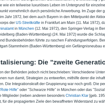
ie ein teilweise luxuriöses Leben im Untergrund für einzelne 
punkt vornehmlich durch persönliche Anwerbung. Im Zuge der 
 im Jahr 1972, bei dem auch Bayern in den Mittelpunkt der Akti
korps der
US-Streitkräfte
in Frankfurt am Main (11. Mai 1972), d
minalamt
in
München
(12. Mai 1972), den Springer-Verlag in Ber
Heidelberg (Baden-Württemberg) (24. Mai 1972) wurde die Schlagk
und Bundesbehörden führte zu raschen Fahndungserfolgen. Ber
 Stuttgart-Stammheim (Baden-Württemberg) ein Gefängnisneubau e
talisierung: Die "zweite Generati
en der Behörden jedoch nicht beschrieben: Verschiedene Unter
en nun damit, Strategien zu entwerfen, mithilfe derer die inhaft
n. Die Integrationskraft der Gruppierung war noch groß: Die pe
"Rote Hilfe"
oder "Schwarze Hilfe" in München oder das "Sozialis
ue Mitglieder (neben anderen besonders
Christian Klar
[geb. 195
it, für die propagierten Ziele den bewaffneten Widerstand zu w