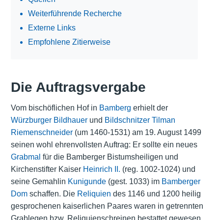
Weiterführende Recherche
Externe Links
Empfohlene Zitierweise
Die Auftragsvergabe
Vom bischöflichen Hof in
Bamberg
erhielt der
Würzburger
Bildhauer
und
Bildschnitzer
Tilman
Riemenschneider
(um 1460-1531) am 19. August 1499
seinen wohl ehrenvollsten Auftrag: Er sollte ein neues
Grabmal
für die Bamberger Bistumsheiligen und
Kirchenstifter Kaiser
Heinrich II.
(reg. 1002-1024) und
seine Gemahlin
Kunigunde
(gest. 1033) im
Bamberger
Dom
schaffen. Die
Reliquien
des 1146 und 1200 heilig
gesprochenen kaiserlichen Paares waren in getrennten
Grablegen bzw. Reliquienschreinen bestattet gewesen