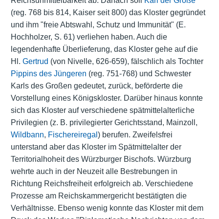
Reichsunmittelbarkeit ab. Danach soll
Karl der Große
(reg. 768 bis 814, Kaiser seit 800) das Kloster gegründet
und ihm "freie Abtswahl, Schutz und Immunität" (E.
Hochholzer, S. 61) verliehen haben. Auch die
legendenhafte Überlieferung, das Kloster gehe auf die
Hl.
Gertrud
(von Nivelle, 626-659), fälschlich als Tochter
Pippins des Jüngeren
(reg. 751-768) und Schwester
Karls des Großen gedeutet, zurück, beförderte die
Vorstellung eines Königskloster. Darüber hinaus konnte
sich das Kloster auf verschiedene spätmittelalterliche
Privilegien (z. B. privilegierter Gerichtsstand,
Mainzoll
,
Wildbann
,
Fischereiregal
) berufen. Zweifelsfrei
unterstand aber das Kloster im Spätmittelalter der
Territorialhoheit des
Würzburger Bischofs
. Würzburg
wehrte auch in der Neuzeit alle Bestrebungen in
Richtung Reichsfreiheit erfolgreich ab. Verschiedene
Prozesse am Reichskammergericht bestätigten die
Verhältnisse. Ebenso wenig konnte das Kloster mit dem