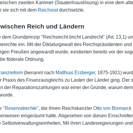
tarischen zweiten Kammer (Staatenhauslösung) in eine dem alt
 sie sich mit dem
Reichsrat
durchsetzte.
wischen Reich und Ländern
e dem Grundprinzip "Reichsrecht bricht Landrecht" (Art. 13,1)
rechte ein. Mit der Diktaturgewalt des Reichspräsidenten und
en Preußen angewandt wurde, existierten bereits vor der so
 die föderale Ordnung.
inanzreform
(benannt nach
Matthias Erzberger
, 1875-1921) wur
er Praxis des Finanzausgleichs zu Lasten der Länder ging. Der 
en der Reparationszahlungen war einer der Gründe, warum dem 
 wurde.
re
"Reservatrechte"
, die ihnen Reichskanzler
Otto von Bismarck
benwesen eingeräumt hatte. Abgesehen von diesen Einschnitten
e Selbstverwaltungseinheiten. Mit ihren Landesregierungen u