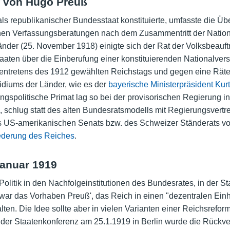
f von Hugo Preuß
als republikanischer Bundesstaat konstituierte, umfasste die
chen Verfassungsberatungen nach dem Zusammentritt der Natio
nder (25. November 1918) einigte sich der Rat der Volksbeauft
aten über die Einberufung einer konstituierenden Nationalver
entretens des 1912 gewählten Reichstags und gegen eine Räted
idiums der Länder, wie es der
bayerische Ministerpräsident
Kurt
ngspolitische Primat lag so bei der provisorischen Regierung in
, schlug statt des alten Bundesratsmodells mit Regierungsvertr
 US-amerikanischen Senats bzw. des Schweizer Ständerats vor.
ederung des Reiches
.
Januar 1919
Politik in den Nachfolgeinstitutionen des Bundesrates, in der S
ar das Vorhaben Preuß', das Reich in einen "dezentralen Einhe
ten. Die Idee sollte aber in vielen Varianten einer Reichsrefo
uf der Staatenkonferenz am 25.1.1919 in Berlin wurde die Rück