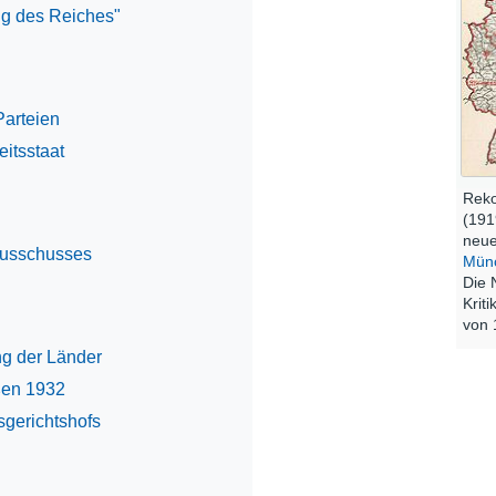
ung des Reiches"
Parteien
eitsstaat
Reko
(191
neue
ausschusses
Mün
Die 
Krit
von 
ng der Länder
ßen 1932
sgerichtshofs