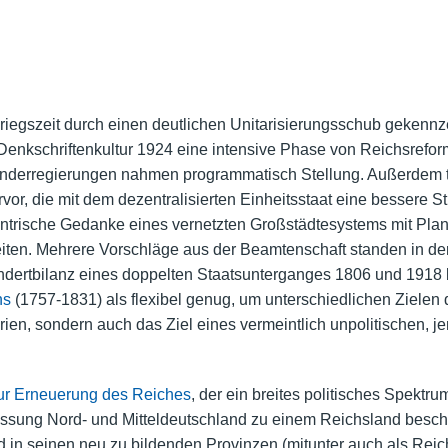
egszeit durch einen deutlichen Unitarisierungsschub gekennze
nkschriftenkultur 1924 eine intensive Phase von Reichsrefor
 Länderregierungen nahmen programmatisch Stellung. Außerdem
vor, die mit dem dezentralisierten Einheitsstaat eine bessere St
entrische Gedanke eines vernetzten Großstädtesystems mit Pla
iten. Mehrere Vorschläge aus der Beamtenschaft standen in der
dertbilanz eines doppelten Staatsunterganges 1806 und 1918 be
ns
(1757-1831) als flexibel genug, um unterschiedlichen Zielen di
en, sondern auch das Ziel eines vermeintlich unpolitischen, j
ur Erneuerung des Reiches
, der ein breites politisches Spektr
ssung Nord- und Mitteldeutschland zu einem Reichsland beschr
 in seinen neu zu bildenden Provinzen (mitunter auch als Reic