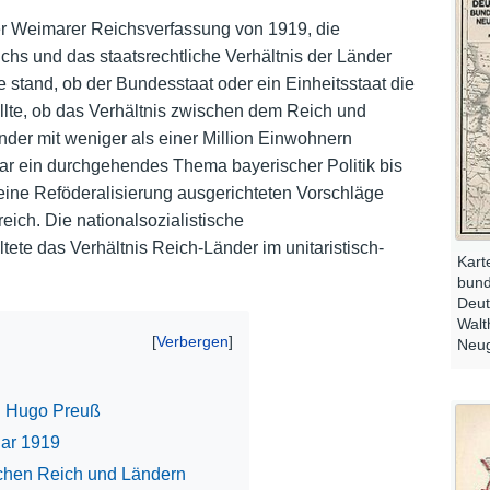
r Weimarer Reichsverfassung von 1919, die
Nutzungshinweise
hs und das staatsrechtliche Verhältnis der Länder
stand, ob der Bundesstaat oder ein Einheitsstaat die
ellte, ob das Verhältnis zwischen dem Reich und
der mit weniger als einer Million Einwohnern
ar ein durchgehendes Thema bayerischer Politik bis
eine Reföderalisierung ausgerichteten Vorschläge
reich. Die nationalsozialistische
tete das Verhältnis Reich-Länder im unitaristisch-
Kart
bund
Deut
Walt
Neug
n Hugo Preuß
uar 1919
chen Reich und Ländern