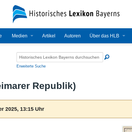
e
Medien
Artikel
Autoren
Über das HLB
Bilder
Lexikon
Audio
Redaktion
Erweiterte Suche
Video
Träger
imarer Republik)
PDF
Wissenschaftlicher B
Alle Dateien
Bearbeitungsstand
r 2025, 13:15 Uhr
Zehn Jahre HLB
Häufige Fragen