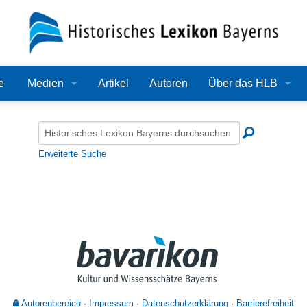
e
Medien
Artikel
Autoren
Über das HLB
Bilder
Lexikon
Audio
Redaktion
Erweiterte Suche
Video
Träger
PDF
Wissenschaftlicher B
Alle Dateien
Bearbeitungsstand
Zehn Jahre HLB
Häufige Fragen
Autorenbereich
Impressum
Datenschutzerklärung
Barrierefreiheit