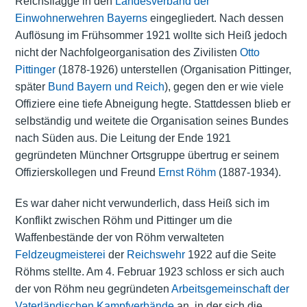
Reichsflagge in den
Landesverband der
Einwohnerwehren Bayerns
eingegliedert. Nach dessen
Auflösung im Frühsommer 1921 wollte sich Heiß jedoch
nicht der Nachfolgeorganisation des Zivilisten
Otto
Pittinger
(1878-1926) unterstellen (Organisation Pittinger,
später
Bund Bayern und Reich
), gegen den er wie viele
Offiziere eine tiefe Abneigung hegte. Stattdessen blieb er
selbständig und weitete die Organisation seines Bundes
nach Süden aus. Die Leitung der Ende 1921
gegründeten Münchner Ortsgruppe übertrug er seinem
Offizierskollegen und Freund
Ernst Röhm
(1887-1934).
Es war daher nicht verwunderlich, dass Heiß sich im
Konflikt zwischen Röhm und Pittinger um die
Waffenbestände der von Röhm verwalteten
Feldzeugmeisterei
der
Reichswehr
1922 auf die Seite
Röhms stellte. Am 4. Februar 1923 schloss er sich auch
der von Röhm neu gegründeten
Arbeitsgemeinschaft der
Vaterländischen Kampfverbände
an, in der sich die