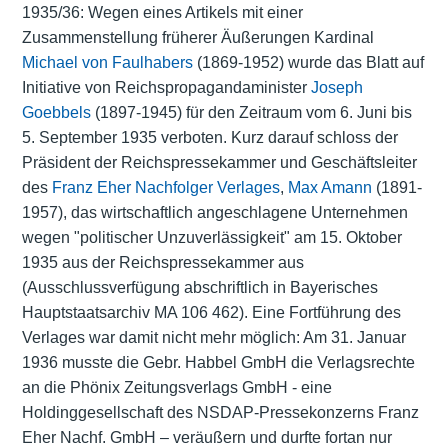
1935/36: Wegen eines Artikels mit einer
Zusammenstellung früherer Äußerungen Kardinal
Michael von Faulhabers
(1869-1952) wurde das Blatt auf
Initiative von Reichspropagandaminister
Joseph
Goebbels
(1897-1945) für den Zeitraum vom 6. Juni bis
5. September 1935 verboten. Kurz darauf schloss der
Präsident der Reichspressekammer und Geschäftsleiter
des
Franz Eher Nachfolger Verlages
,
Max Amann
(1891-
1957), das wirtschaftlich angeschlagene Unternehmen
wegen "politischer Unzuverlässigkeit" am 15. Oktober
1935 aus der Reichspressekammer aus
(Ausschlussverfügung abschriftlich in Bayerisches
Hauptstaatsarchiv MA 106 462). Eine Fortführung des
Verlages war damit nicht mehr möglich: Am 31. Januar
1936 musste die Gebr. Habbel GmbH die Verlagsrechte
an die Phönix Zeitungsverlags GmbH - eine
Holdinggesellschaft des NSDAP-Pressekonzerns Franz
Eher Nachf. GmbH – veräußern und durfte fortan nur