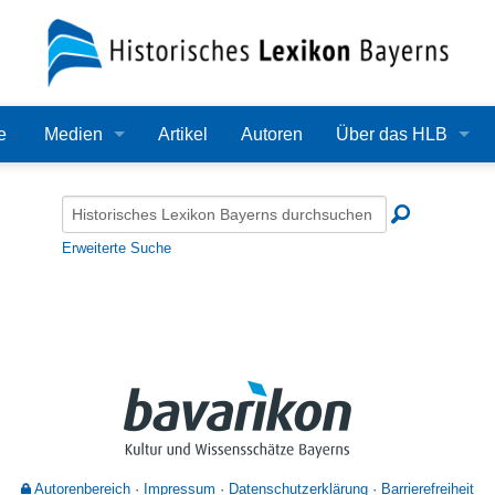
e
Medien
Artikel
Autoren
Über das HLB
Bilder
Lexikon
Audio
Redaktion
Erweiterte Suche
Video
Träger
PDF
Wissenschaftlicher B
Alle Dateien
Bearbeitungsstand
Zehn Jahre HLB
Häufige Fragen
Autorenbereich
Impressum
Datenschutzerklärung
Barrierefreiheit