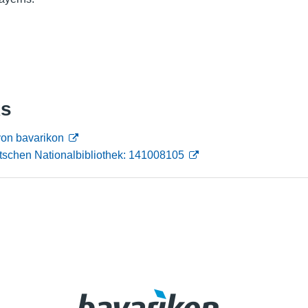
Nutzungshinweise
ks
von bavarikon
tschen Nationalbibliothek: 141008105