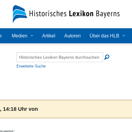
e
Medien
Artikel
Autoren
Über das HLB
Bilder
Lexikon
Audio
Redaktion
Erweiterte Suche
Video
Träger
PDF
Wissenschaftlicher B
Alle Dateien
Bearbeitungsstand
, 14:18 Uhr von
Zehn Jahre HLB
Häufige Fragen
Bayerns: