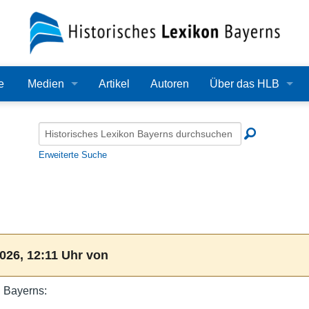
e
Medien
Artikel
Autoren
Über das HLB
Bilder
Lexikon
Audio
Redaktion
Erweiterte Suche
Video
Träger
PDF
Wissenschaftlicher B
Alle Dateien
Bearbeitungsstand
026, 12:11 Uhr von
Zehn Jahre HLB
 Bayerns:
Häufige Fragen