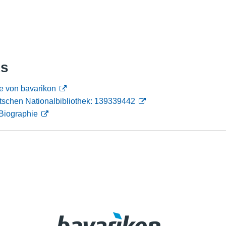
Nutzungshinweise
ks
e von bavarikon
tschen Nationalbibliothek: 139339442
Biographie