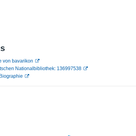
Nutzungshinweise
ks
e von bavarikon
tschen Nationalbibliothek: 136997538
Biographie