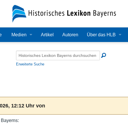
e
Medien
Artikel
Autoren
Über das HLB
Bilder
Lexikon
Audio
Redaktion
Erweiterte Suche
Video
Träger
PDF
Wissenschaftlicher B
Alle Dateien
Bearbeitungsstand
026, 12:12 Uhr von
Zehn Jahre HLB
 Bayerns:
Häufige Fragen