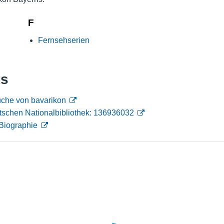
Nutzungshinweise
F
Fernsehserien
ks
uche von bavarikon
tschen Nationalbibliothek: 136936032
Biographie