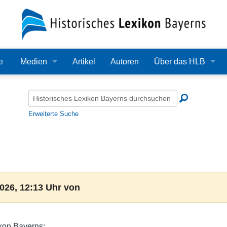
e
Medien
Artikel
Autoren
Über das HLB
Bilder
Lexikon
Audio
Redaktion
Erweiterte Suche
Video
Träger
PDF
Wissenschaftlicher B
Alle Dateien
Bearbeitungsstand
026, 12:13 Uhr von
Zehn Jahre HLB
Häufige Fragen
ikon Bayerns: