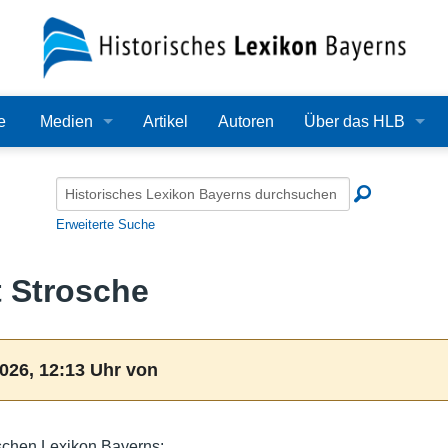
e
Medien
Artikel
Autoren
Über das HLB
Bilder
Lexikon
Audio
Redaktion
Erweiterte Suche
Video
Träger
 Strosche
PDF
Wissenschaftlicher B
Alle Dateien
Bearbeitungsstand
026, 12:13 Uhr von
Zehn Jahre HLB
Häufige Fragen
schen Lexikon Bayerns: