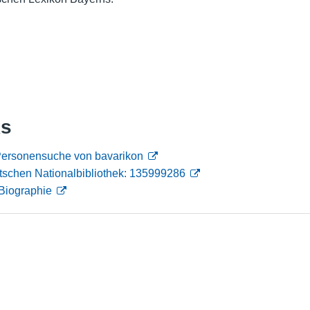
Nutzungshinweise
ks
Personensuche von bavarikon
tschen Nationalbibliothek: 135999286
Biographie