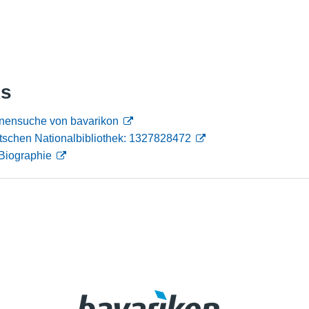
Nutzungshinweise
ks
onensuche von bavarikon
tschen Nationalbibliothek: 1327828472
Biographie