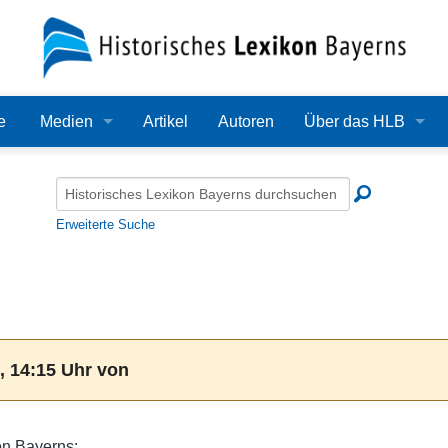
e
Medien
Artikel
Autoren
Über das HLB
Bilder
Lexikon
Audio
Redaktion
Erweiterte Suche
Video
Träger
PDF
Wissenschaftlicher B
Alle Dateien
Bearbeitungsstand
, 14:15 Uhr von
Zehn Jahre HLB
Häufige Fragen
on Bayerns: