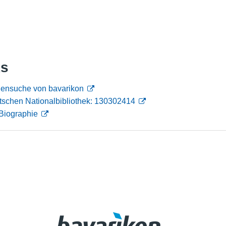
Nutzungshinweise
ks
onensuche von bavarikon
tschen Nationalbibliothek: 130302414
Biographie