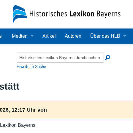
e
Medien
Artikel
Autoren
Über das HLB
Bilder
Lexikon
Audio
Redaktion
Erweiterte Suche
Video
Träger
stätt
PDF
Wissenschaftlicher B
Alle Dateien
Bearbeitungsstand
026, 12:17 Uhr von
Zehn Jahre HLB
n Lexikon Bayerns:
Häufige Fragen