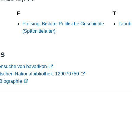
Nutzungshinweise
F
T
Freising, Bistum: Politische Geschichte
Tannbe
(Spätmittelalter)
ks
ensuche von bavarikon
tschen Nationalbibliothek: 129070750
Biographie