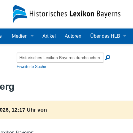
e
Medien
Artikel
Autoren
Über das HLB
Bilder
Lexikon
Audio
Redaktion
Erweiterte Suche
Video
Träger
erg
PDF
Wissenschaftlicher B
Alle Dateien
Bearbeitungsstand
026, 12:17 Uhr von
Zehn Jahre HLB
Häufige Fragen
Lexikon Bayerns: