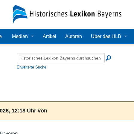
e
Medien
Artikel
Autoren
Über das HLB
Bilder
Lexikon
Audio
Redaktion
Erweiterte Suche
Video
Träger
PDF
Wissenschaftlicher B
Alle Dateien
Bearbeitungsstand
026, 12:18 Uhr von
Zehn Jahre HLB
Häufige Fragen
 Bayerns: