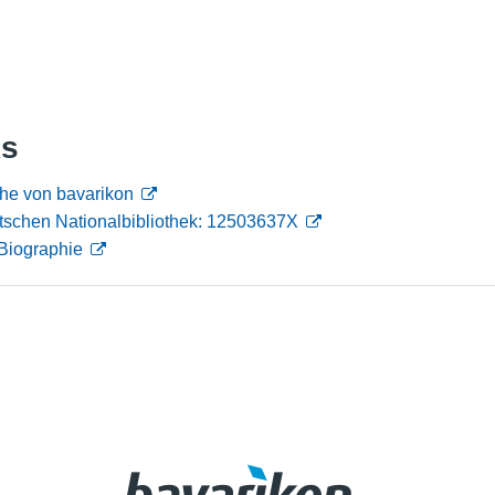
Nutzungshinweise
ks
che von bavarikon
tschen Nationalbibliothek: 12503637X
Biographie