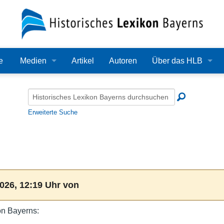
e
Medien
Artikel
Autoren
Über das HLB
Bilder
Lexikon
Audio
Redaktion
Erweiterte Suche
Video
Träger
PDF
Wissenschaftlicher B
Alle Dateien
Bearbeitungsstand
026, 12:19 Uhr von
Zehn Jahre HLB
on Bayerns:
Häufige Fragen