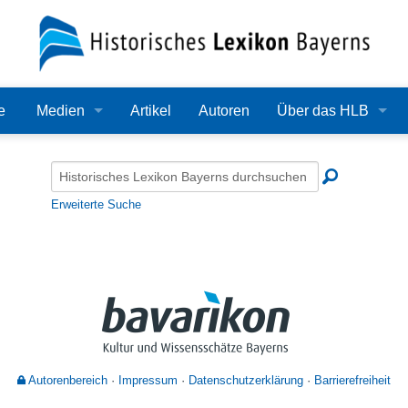
e
Medien
Artikel
Autoren
Über das HLB
Bilder
Lexikon
Audio
Redaktion
Erweiterte Suche
Video
Träger
PDF
Wissenschaftlicher B
Alle Dateien
Bearbeitungsstand
Zehn Jahre HLB
Autorenbereich
Impressum
Datenschutzerklärung
Barrierefreiheit
Häufige Fragen