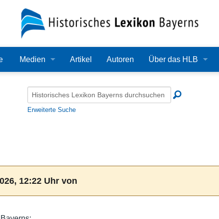
e
Medien
Artikel
Autoren
Über das HLB
Bilder
Lexikon
Audio
Redaktion
Erweiterte Suche
Video
Träger
PDF
Wissenschaftlicher B
Alle Dateien
Bearbeitungsstand
026, 12:22 Uhr von
Zehn Jahre HLB
Häufige Fragen
 Bayerns: