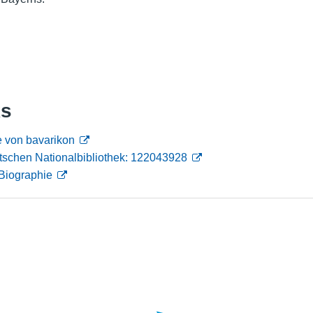
Nutzungshinweise
ks
e von bavarikon
tschen Nationalbibliothek: 122043928
Biographie