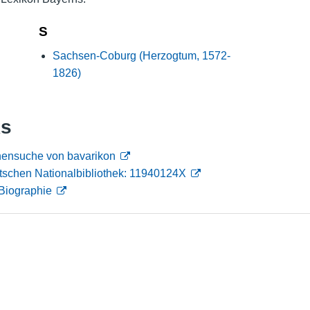
Nutzungshinweise
S
Sachsen-Coburg (Herzogtum, 1572-
1826)
ks
onensuche von bavarikon
tschen Nationalbibliothek: 11940124X
Biographie