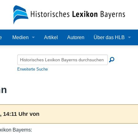
e
Medien
Artikel
Autoren
Über das HLB
Bilder
Lexikon
Audio
Redaktion
Erweiterte Suche
Video
Träger
nn
PDF
Wissenschaftlicher B
Alle Dateien
Bearbeitungsstand
, 14:11 Uhr von
Zehn Jahre HLB
xikon Bayerns:
Häufige Fragen