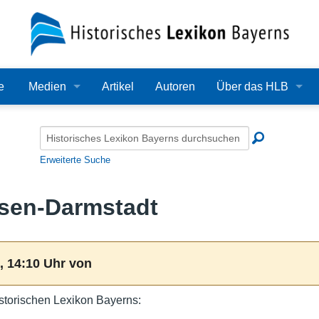
e
Medien
Artikel
Autoren
Über das HLB
Bilder
Lexikon
Audio
Redaktion
Erweiterte Suche
Video
Träger
ssen-Darmstadt
PDF
Wissenschaftlicher B
Alle Dateien
Bearbeitungsstand
, 14:10 Uhr von
Zehn Jahre HLB
storischen Lexikon Bayerns:
Häufige Fragen