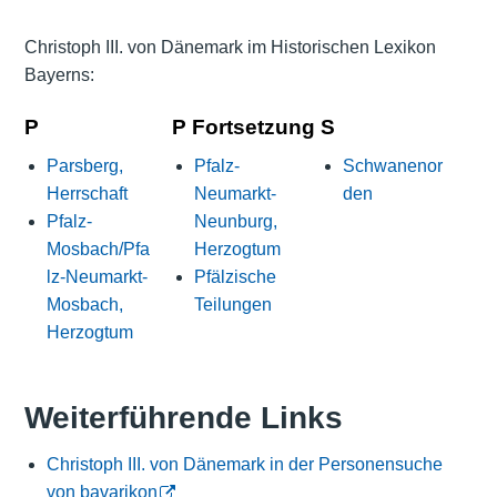
Christoph III. von Dänemark im Historischen Lexikon
Bayerns:
P
P Fortsetzung
S
Parsberg,
Pfalz-
Schwanenor
Herrschaft
Neumarkt-
den
Pfalz-
Neunburg,
Mosbach/Pfa
Herzogtum
lz-Neumarkt-
Pfälzische
Mosbach,
Teilungen
Herzogtum
Weiterführende Links
Christoph III. von Dänemark in der Personensuche
von bavarikon