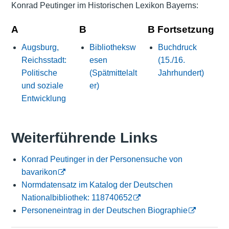
Konrad Peutinger im Historischen Lexikon Bayerns:
A
B
B Fortsetzung
Augsburg,
Bibliotheksw
Buchdruck
Reichsstadt:
esen
(15./16.
Politische
(Spätmittelalt
Jahrhundert)
und soziale
er)
Entwicklung
Weiterführende Links
Konrad Peutinger in der Personensuche von
bavarikon
Normdatensatz im Katalog der Deutschen
Nationalbibliothek: 118740652
Personeneintrag in der Deutschen Biographie