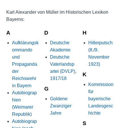
Karl Alexander von Müller im Historischen Lexikon
Bayerns:
A
D
H
Aufklärungsk
Deutsche
Hitlerputsch
ommando
Akademie
(8./9.
und
Deutsche
November
Propaganda
Vaterlandsp
1923)
der
artei (DVLP),
K
Reichswehr
1917/18
Kommission
in Bayern
G
für
Autobiograp
Goldene
bayerische
hien
Zwanziger
Landesgesc
(Weimarer
Jahre
hichte
Republik)
Autobiograp
S