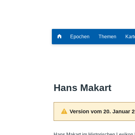
Epochen
Themen
Kart
Hans Makart
Version vom 20. Januar 2
Hans Makart im Historischen Lexikon