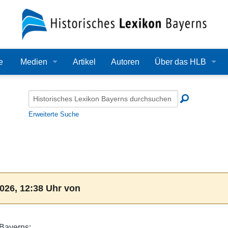
e
Medien
Artikel
Autoren
Über das HLB
Bilder
Lexikon
Audio
Redaktion
Erweiterte Suche
Video
Träger
PDF
Wissenschaftlicher B
Alle Dateien
Bearbeitungsstand
026, 12:38 Uhr von
Zehn Jahre HLB
Häufige Fragen
 Bayerns: