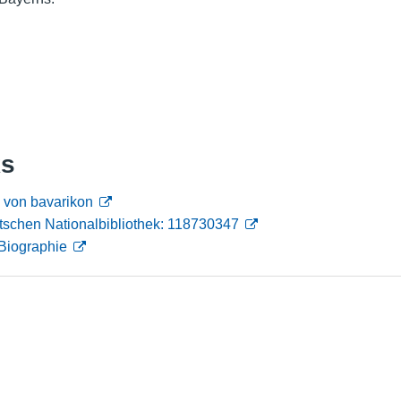
Nutzungshinweise
ks
 von bavarikon
tschen Nationalbibliothek: 118730347
Biographie