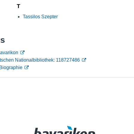
T
Nutzungshinweise
Tassilos Szepter
ks
bavarikon
tschen Nationalbibliothek: 118727486
Biographie