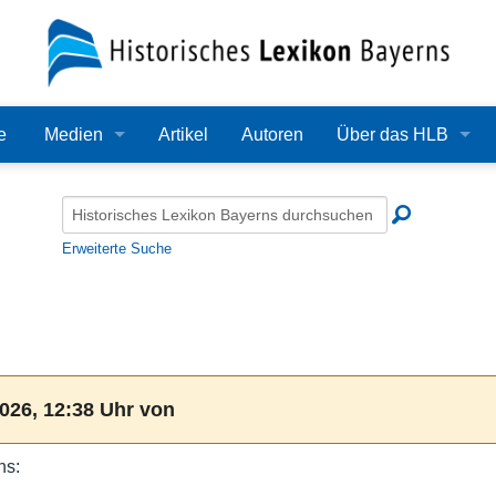
e
Medien
Artikel
Autoren
Über das HLB
Bilder
Lexikon
Audio
Redaktion
Erweiterte Suche
Video
Träger
PDF
Wissenschaftlicher B
Alle Dateien
Bearbeitungsstand
026, 12:38 Uhr von
Zehn Jahre HLB
ns:
Häufige Fragen