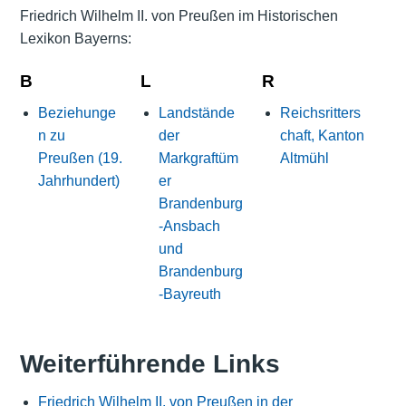
Friedrich Wilhelm II. von Preußen im Historischen
Lexikon Bayerns:
B
L
R
Beziehunge
Landstände
Reichsritters
n zu
der
chaft, Kanton
Preußen (19.
Markgraftüm
Altmühl
Jahrhundert)
er
Brandenburg
-Ansbach
und
Brandenburg
-Bayreuth
Weiterführende Links
Friedrich Wilhelm II. von Preußen in der