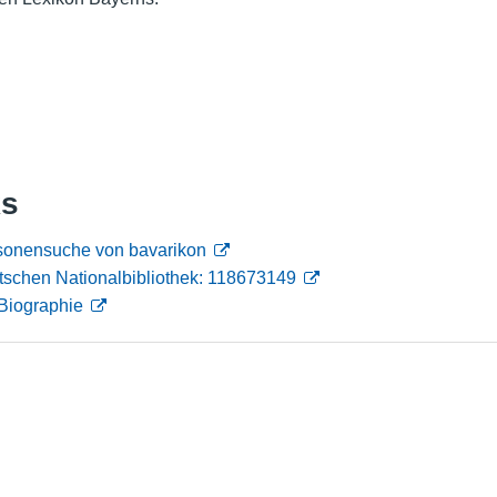
Nutzungshinweise
ks
rsonensuche von bavarikon
tschen Nationalbibliothek: 118673149
Biographie