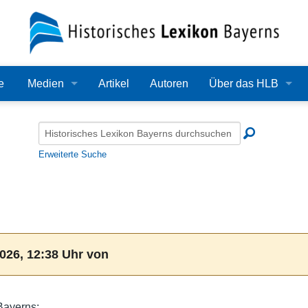
e
Medien
Artikel
Autoren
Über das HLB
Bilder
Lexikon
Audio
Redaktion
Erweiterte Suche
Video
Träger
PDF
Wissenschaftlicher B
Alle Dateien
Bearbeitungsstand
026, 12:38 Uhr von
Zehn Jahre HLB
Häufige Fragen
Bayerns: