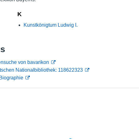
Nutzungshinweise
K
Kunstkönigtum Ludwig I.
ks
ensuche von bavarikon
tschen Nationalbibliothek: 118622323
Biographie