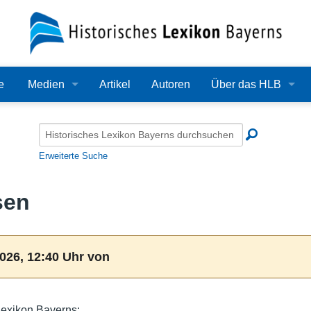
e
Medien
Artikel
Autoren
Über das HLB
Bilder
Lexikon
Audio
Redaktion
Erweiterte Suche
Video
Träger
sen
PDF
Wissenschaftlicher B
Alle Dateien
Bearbeitungsstand
026, 12:40 Uhr von
Zehn Jahre HLB
Häufige Fragen
Lexikon Bayerns: