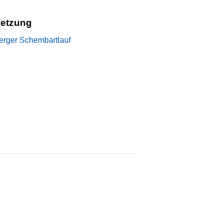
setzung
erger Schembartlauf