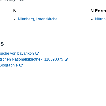
Nutzungshinweise
N
N Fort
Nürnberg, Lorenzkirche
Nürnb
ks
suche von bavarikon
tschen Nationalbibliothek: 118590375
Biographie