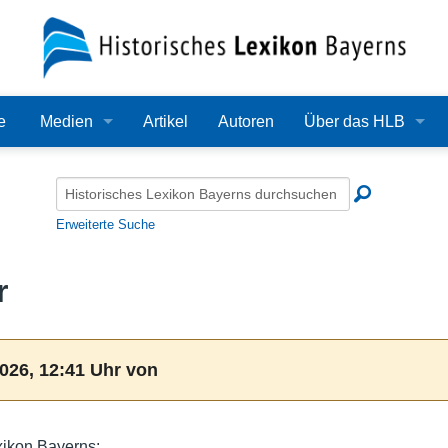
e
Medien
Artikel
Autoren
Über das HLB
Bilder
Lexikon
Audio
Redaktion
Erweiterte Suche
Video
Träger
r
PDF
Wissenschaftlicher B
Alle Dateien
Bearbeitungsstand
026, 12:41 Uhr von
Zehn Jahre HLB
Häufige Fragen
xikon Bayerns: