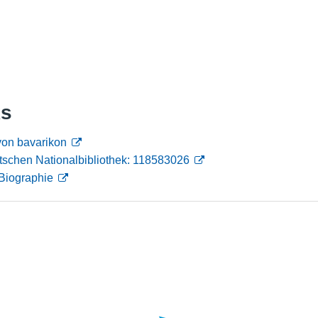
Nutzungshinweise
ks
von bavarikon
tschen Nationalbibliothek: 118583026
Biographie