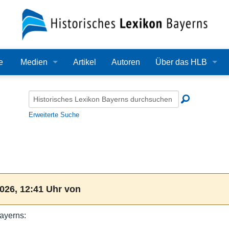
e
Medien
Artikel
Autoren
Über das HLB
Bilder
Lexikon
Audio
Redaktion
Erweiterte Suche
Video
Träger
PDF
Wissenschaftlicher B
Alle Dateien
Bearbeitungsstand
026, 12:41 Uhr von
Zehn Jahre HLB
ayerns:
Häufige Fragen