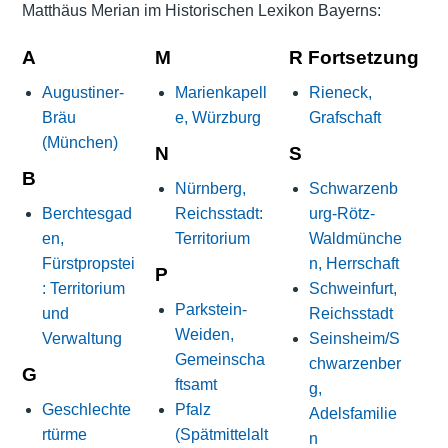
Matthäus Merian im Historischen Lexikon Bayerns:
A
M
R Fortsetzung
Augustiner-
Marienkapell
Rieneck,
Bräu
e, Würzburg
Grafschaft
(München)
N
S
B
Nürnberg,
Schwarzenb
Berchtesgad
Reichsstadt:
urg-Rötz-
en,
Territorium
Waldmünche
Fürstpropstei
n, Herrschaft
P
: Territorium
Schweinfurt,
Parkstein-
und
Reichsstadt
Weiden,
Verwaltung
Seinsheim/S
Gemeinscha
chwarzenber
G
ftsamt
g,
Geschlechte
Pfalz
Adelsfamilie
rtürme
(Spätmittelalt
n