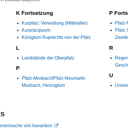
Nutzungshinweise
K Fortsetzung
P Fort
Kurpfalz: Verwaltung (Mittelalter)
Pfalz
Kurpräcipuum
Pfalz
Königtum Ruprechts von der Pfalz
Zweib
L
R
Landstände der Oberpfalz
Regens
Geschi
P
U
Pfalz-Mosbach/Pfalz-Neumarkt-
Mosbach, Herzogtum
Univer
ks
ersonensuche von bavarikon