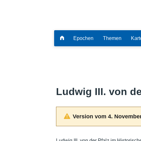
Epochen
Themen
Kart
Ludwig III. von de
Version vom 4. November
Ludwig III. von der Pfalz im Historisc