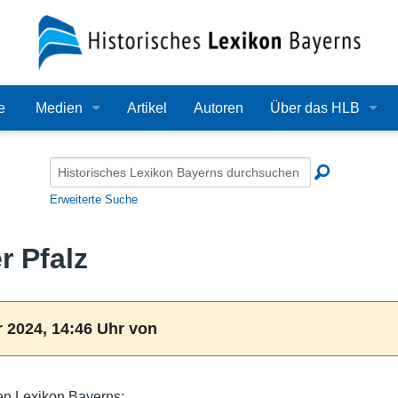
e
Medien
Artikel
Autoren
Über das HLB
Bilder
Lexikon
Audio
Redaktion
Erweiterte Suche
Video
Träger
r Pfalz
PDF
Wissenschaftlicher B
Alle Dateien
Bearbeitungsstand
 2024, 14:46 Uhr von
Zehn Jahre HLB
Häufige Fragen
hen Lexikon Bayerns: