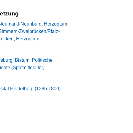
setzung
-Neumarkt-Neunburg, Herzogtum
-Simmern-Zweibrücken/Pfalz-
rücken, Herzogtum
burg, Bistum: Politische
chte (Spätmittelalter)
sität Heidelberg (1386-1800)