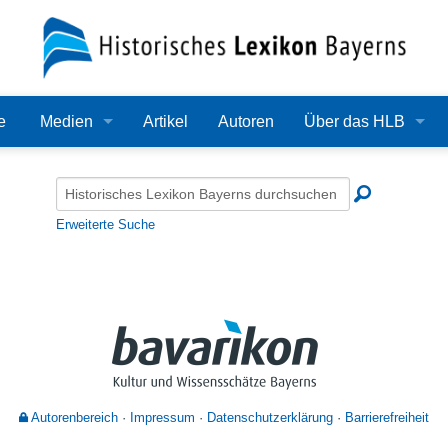
e
Medien
Artikel
Autoren
Über das HLB
Bilder
Lexikon
Audio
Redaktion
Erweiterte Suche
Video
Träger
PDF
Wissenschaftlicher B
Alle Dateien
Bearbeitungsstand
Zehn Jahre HLB
Autorenbereich
Impressum
Datenschutzerklärung
Barrierefreiheit
Häufige Fragen